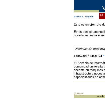
|
[<]
Valencià
English
Este es un
ejemplo
de
Estos son los aconteci
novedades sobre el mis
Noticias de muestr
12/09/2007 04:21:24
*
El Servicio de Informát
comunidad universitaria
docente en máquinas e
infraestructura necesa
especializados en admi
[<] Volver
Acudir