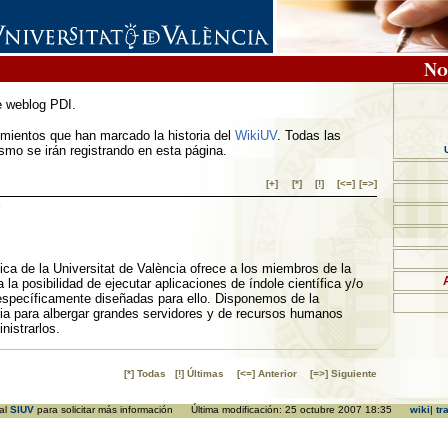
No
 weblog PDI.
mientos que han marcado la historia del
WikiUV
. Todas las
mo se irán registrando en esta página.
[+]
[*]
[!]
[<=]
[=>]
a
ica de la Universitat de València ofrece a los miembros de la
 la posibilidad de ejecutar aplicaciones de índole científica y/o
specíficamente diseñadas para ello. Disponemos de la
ria para albergar grandes servidores y de recursos humanos
nistrarlos.
[*] Todas
[!] Últimas
[<=] Anterior
[=>] Siguiente
 al
SIUV
para solicitar más información Última modificación: 25 octubre 2007 18:35
wiki
|
tr