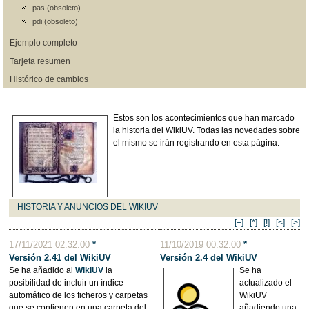
pas (obsoleto)
pdi (obsoleto)
Ejemplo completo
Tarjeta resumen
Histórico de cambios
Estos son los acontecimientos que han marcado
la historia del WikiUV. Todas las novedades sobre
el mismo se irán registrando en esta página.
HISTORIA Y ANUNCIOS DEL WIKIUV
[+]
[*]
[!]
[<]
[>]
17/11/2021 02:32:00
*
11/10/2019 00:32:00
*
Versión 2.41 del WikiUV
Versión 2.4 del WikiUV
Se ha añadido al
WikiUV
la
Se ha
posibilidad de incluir un índice
actualizado el
automático de los ficheros y carpetas
WikiUV
que se contienen en una carpeta del
añadiendo una