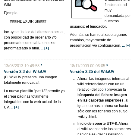
Wiki.
funcionalidad
muy
Ejemplo:
demandada por
nuestros
###INDEXDIR Shi###
usuarios:
el buscador
.
Incluye el índice del directorio actual,
Además, se han realizado algunos
con posibilidad de ordenarlo y/o
cambios, mayormente de
presentarlo como tabla en texto
presentación y/o configuración.
... [+]
preformateado o html.
... [+]
13/03/2013 19:49:58
*
18/11/2009 00:06:05
*
Versión 2.3 del WikiUV
Versión 2.25 del
WikiUV
¡El WikiUV presenta una imagen
Ahora, las imágenes internas al
totalmente renovada!.
wiki referenciadas con un url
relativo (del tipo
)
provocan la
La nueva plantilla "pas13" permite ya
búsqueda del fichero imagen
el crear páginas totalmente
en las carpetas superiores
, al
integrables con la web actual de la
igual que hasta ahora se hacía
UV.
... [+]
sólo con los ficheros con sufijo
.wiki y .html.
Inicio de soporte UTF-8
. Ahora
el wikiuv entiende los caracteres
nacionales (del castellano y