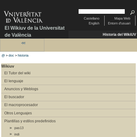
Castellano
Mapa Web
English
Entorn d'usuari
El Wikiuv de la Universitat
de València
Historia del WikiUV
@
>
doc
>
historia
Wikiuv
El Tutor del wiki
El lenguaje
Anuncios y Weblogs
El buscador
El macroprocesador
Otros Lenguajes
Plantillas y estilos predefinidos
pas13
indi