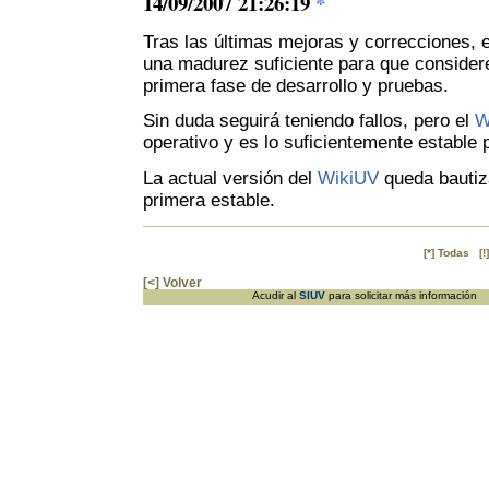
14/09/2007 21:26:19
*
Tras las últimas mejoras y correcciones, 
una madurez suficiente para que conside
primera fase de desarrollo y pruebas.
Sin duda seguirá teniendo fallos, pero el
W
operativo y es lo suficientemente estable 
La actual versión del
WikiUV
queda bautiz
primera estable.
[*] Todas
[!
[<] Volver
Acudir al
SIUV
para solicitar más informació