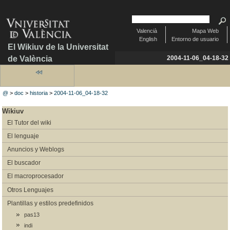
Valencià
Mapa Web
English
Entorno de usuario
El Wikiuv de la Universitat
de València
2004-11-06_04-18-32
@
>
doc
>
historia
>
2004-11-06_04-18-32
Wikiuv
El Tutor del wiki
El lenguaje
Anuncios y Weblogs
El buscador
El macroprocesador
Otros Lenguajes
Plantillas y estilos predefinidos
pas13
indi