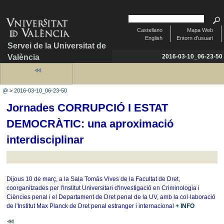
Castellano
Mapa Web
English
Entorn d'usuari
Servei de la Universitat de
València
2016-03-10_06-23-50
@
>
2016-03-10_06-23-50
Jornades CORRUPCIÓ I ESTAT
DEMOCRÀTIC: una aproximació
interdisciplinar
Dijous 10 de març, a la Sala Tomás Vives de la Facultat de Dret,
coorganitzades per l'Institut Universitari d'Investigació en Criminologia i
Ciències penal i el Departament de Dret penal de la UV, amb la col·laboració
de l'Institut Max Planck de Dret penal estranger i internacional
+ INFO