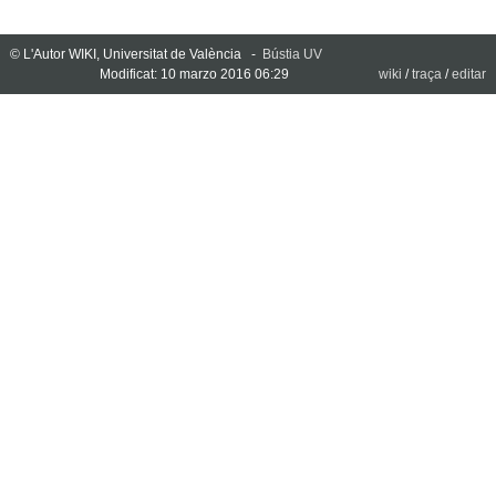
© L'Autor WIKI, Universitat de València -
Bústia UV
Modificat: 10 marzo 2016 06:29
wiki
/
traça
/
editar