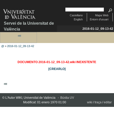
Castellano
Mapa Web
English
Entorn d'usuari
Servei de la Universitat de
València
2016-01-12_09-13-42
@
>
2016-01-12_09-13-42
DOCUMENTO 2016-01-12_09-13-42.wiki INEXISTENTE
[CREARLO]
© L'Autor WIKI, Universitat de València -
Bústia UV
Modificat: 01 enero 1970 01:00
wiki
/
traça
/
editar