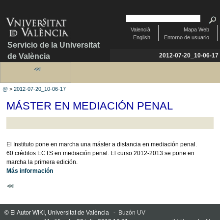
Valencià
Mapa Web
English
Entorno de usuario
Servicio de la Universitat
de València
2012-07-20_10-06-17
@
>
2012-07-20_10-06-17
MÁSTER EN MEDIACIÓN PENAL
El Instituto pone en marcha una máster a distancia en mediación penal.
60 créditos ECTS en mediación penal. El curso 2012-2013 se pone en
marcha la primera edición.
Más información
© El Autor WIKI, Universitat de València -
Buzón UV